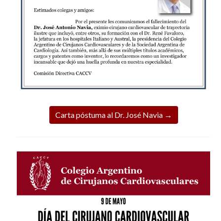
Carta póstuma al Dr. José Navia →