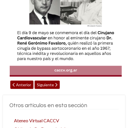
Artículo anterior: Obituario Dr. José Navia
Artículo siguiente: Obituario Prof. Dr. Miguel Angel
Anterior
Siguiente
Otros artículos en esta sección
Ateneo Virtual CACCV